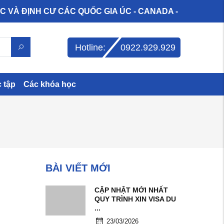
 ĐỊNH CƯ CÁC QUỐC GIA ÚC - CANADA - HÀN - ĐỨC - M
Hotline:
0922.929.929
c tập
Các khóa học
BÀI VIẾT MỚI
CẬP NHẬT MỚI NHẤT
QUY TRÌNH XIN VISA DU
...
23/03/2026