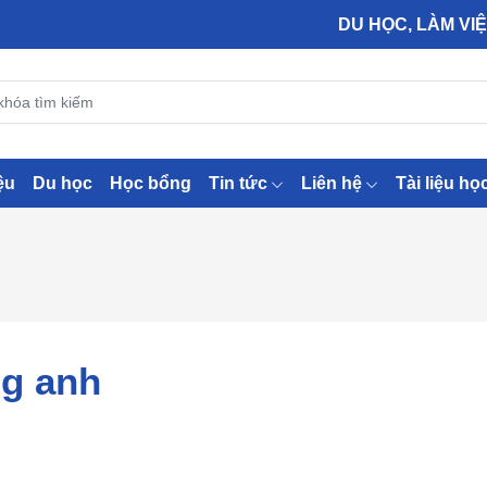
DU HỌC, LÀM VIỆC VÀ
ệu
Du học
Học bổng
Tin tức
Liên hệ
Tài liệu họ
ng anh