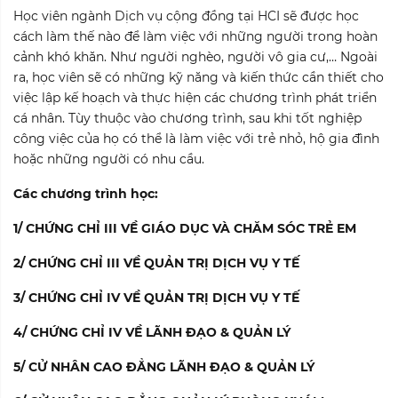
Học viên ngành Dịch vụ cộng đồng tại HCI sẽ được học
cách làm thế nào để làm việc với những người trong hoàn
cảnh khó khăn. Như người nghèo, người vô gia cư,… Ngoài
ra, học viên sẽ có những kỹ năng và kiến thức cần thiết cho
việc lập kế hoạch và thực hiện các chương trình phát triển
cá nhân. Tùy thuộc vào chương trình, sau khi tốt nghiệp
công việc của họ có thể là làm việc với trẻ nhỏ, hộ gia đình
hoặc những người có nhu cầu.
Các chương trình học:
1/
CHỨNG CHỈ III VỀ GIÁO DỤC VÀ CHĂM SÓC TRẺ EM
2/
CHỨNG CHỈ III VỀ QUẢN TRỊ DỊCH VỤ Y TẾ
3/
CHỨNG CHỈ IV VỀ QUẢN TRỊ DỊCH VỤ Y TẾ
4/
CHỨNG CHỈ IV VỀ LÃNH ĐẠO & QUẢN LÝ
5/
CỬ NHÂN CAO ĐẲNG LÃNH ĐẠO & QUẢN LÝ