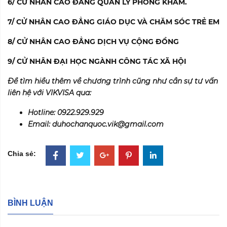
6/
CỬ NHÂN CAO ĐẲNG QUẢN LÝ PHÒNG KHÁM.
7/
CỬ NHÂN CAO ĐẲNG GIÁO DỤC VÀ CHĂM SÓC TRẺ EM
8/
CỬ NHÂN CAO ĐẲNG DỊCH VỤ CỘNG ĐỒNG
9/
CỬ NHÂN ĐẠI HỌC NGÀNH CÔNG TÁC XÃ HỘI
Để tìm hiểu thêm về chương trình cũng như cần sự tư vấn
liên hệ với VIKVISA qua:
Hotline: 0922.929.929
Email: duhochanquoc.vik@gmail.com
Chia sẻ:
BÌNH LUẬN