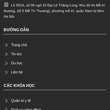
Lô 301A, số 08 ngõ 10 Đại Lộ Thăng Long, Khu đô thị Mễ trì
thượng, (tổ 5 Mễ Trì Thượng), phường mễ trì, quận Nam từ liêm
Hà Nội
ĐƯỜNG DẪN
Trang chủ
Tin tức
Du học
Liên hệ
CÁC KHÓA HỌC
Quản trị y tế
Dịch vụ cộng đồng