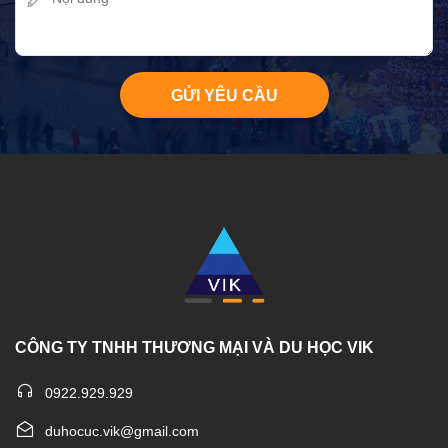
GỬI YÊU CẦU
CÔNG TY TNHH THƯƠNG MẠI VÀ DU HỌC VIK
0922.929.929
duhocuc.vik@gmail.com